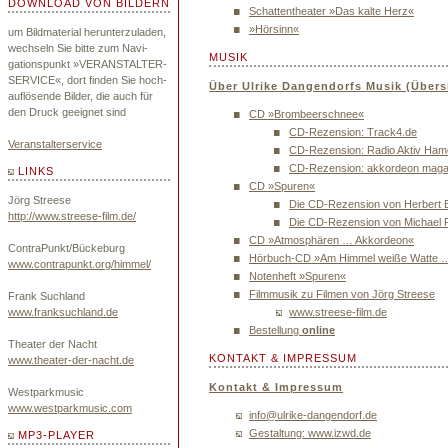
DOWNLOAD VON BILDERN
Schattentheater »Das kalte Herz«
»Hörsinn«
um Bildmaterial herunterzuladen,
wechseln Sie bitte zum Navi-
MUSIK
gationspunkt »VERANSTALTER-
SERVICE«, dort finden Sie hoch-
Über Ulrike Dangendorfs Musik (Übers
auflösende Bilder, die auch für
den Druck geeignet sind
CD »Brombeerschnee«
CD-Rezension: Track4.de
Veranstalterservice
CD-Rezension: Radio Aktiv Ham
CD-Rezension: akkordeon maga
LINKS
CD »Spuren«
Jörg Streese
Die CD-Rezension von Herbert 
http://www.streese-film.de/
Die CD-Rezension von Michael 
CD »Atmosphären … Akkordeon«
ContraPunkt/Bückeburg
Hörbuch-CD »Am Himmel weiße Watte 
www.contrapunkt.org/himmel/
Notenheft »Spuren«
Filmmusik zu Filmen von Jörg Streese
Frank Suchland
www.franksuchland.de
www.streese-film.de
Bestellung
online
Theater der Nacht
KONTAKT & IMPRESSUM
www.theater-der-nacht.de
Kontakt & Impressum
Westparkmusic
www.westparkmusic.com
info@ulrike-dangendorf.de
Gestaltung: www.izwd.de
MP3-PLAYER