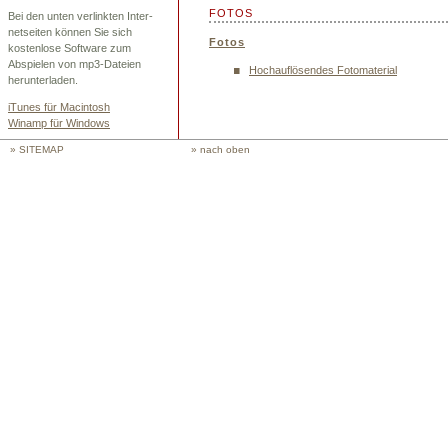
FOTOS
Bei den unten verlinkten Inter-
netseiten können Sie sich
Fotos
kostenlose Software zum
Abspielen von mp3-Dateien
Hochauflösendes Fotomaterial
herunterladen.
iTunes für Macintosh
Winamp für Windows
» SITEMAP
» nach oben