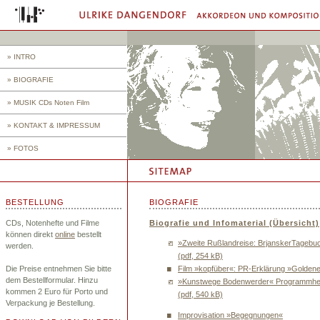
» INTRO
» BIOGRAFIE
» MUSIK CDs Noten Film
» KONTAKT & IMPRESSUM
» FOTOS
BESTELLUNG
BIOGRAFIE
CDs, Notenhefte und Filme
Biografie und Infomaterial (Übersicht)
können direkt
online
bestellt
»Zweite Rußlandreise: BrjanskerTagebu
werden.
(pdf, 254 kB)
Die Preise entnehmen Sie bitte
Film »kopfüber«: PR-Erklärung »Goldene
dem Bestellformular. Hinzu
»Kunstwege Bodenwerder« Programmhe
kommen 2 Euro für Porto und
(pdf, 540 kB)
Verpackung je Bestellung.
Improvisation »Begegnungen«